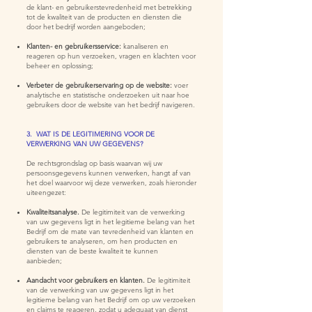
de klant- en gebruikerstevredenheid met betrekking
tot de kwaliteit van de producten en diensten die
door het bedrijf worden aangeboden;
Klanten- en gebruikersservice:
kanaliseren en
reageren op hun verzoeken, vragen en klachten voor
beheer en oplossing;
Verbeter de gebruikerservaring op de website:
voer
analytische en statistische onderzoeken uit naar hoe
gebruikers door de website van het bedrijf navigeren.
3. WAT IS DE LEGITIMERING VOOR DE
VERWERKING VAN UW GEGEVENS?
De rechtsgrondslag op basis waarvan wij uw
persoonsgegevens kunnen verwerken, hangt af van
het doel waarvoor wij deze verwerken, zoals hieronder
uiteengezet:
Kwaliteitsanalyse.
De legitimiteit van de verwerking
van uw gegevens ligt in het legitieme belang van het
Bedrijf om de mate van tevredenheid van klanten en
gebruikers te analyseren, om hen producten en
diensten van de beste kwaliteit te kunnen
aanbieden;
Aandacht voor gebruikers en klanten.
De legitimiteit
van de verwerking van uw gegevens ligt in het
legitieme belang van het Bedrijf om op uw verzoeken
en claims te reageren, zodat u adequaat van dienst