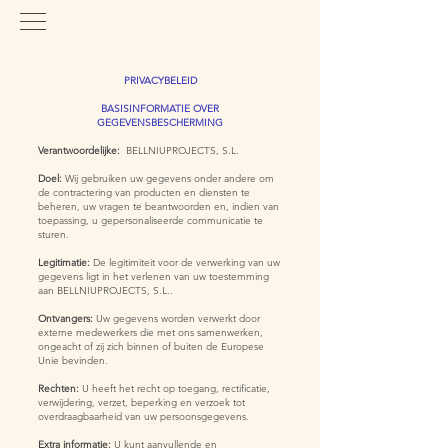
PRIVACYBELEID
BASISINFORMATIE OVER
GEGEVENSBESCHERMING
Verantwoordelijke:
BELLNIUPROJECTS, S.L.
Doel:
Wij gebruiken uw gegevens onder andere om
de contractering van producten en diensten te
beheren, uw vragen te beantwoorden en, indien van
toepassing, u gepersonaliseerde communicatie te
sturen.
Legitimatie:
De legitimiteit voor de verwerking van uw
gegevens ligt in het verlenen van uw toestemming
aan BELLNIUPROJECTS, S.L..
Ontvangers:
Uw gegevens worden verwerkt door
externe medewerkers die met ons samenwerken,
ongeacht of zij zich binnen of buiten de Europese
Unie bevinden.
Rechten:
U heeft het recht op toegang, rectificatie,
verwijdering, verzet, beperking en verzoek tot
overdraagbaarheid van uw persoonsgegevens.
Extra informatie:
U kunt aanvullende en