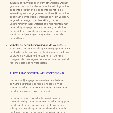
kunt zijn en uw verzoeken kunt afhandelen. Als het
gaat om claims of incidenten met betrekking tot het
gekochte product of de gekochte dienst, is de
verwerking van uw gegevens noodzakelijk zodat het
bedrijf aan contractuele verplichtingen kan voldoen.
In geval van vragen met betrekking tot de
uitoefening van haar wettelijk erkende rechten met
betrekking tot gegevensbescherming, vereist het
Bedrijf dat de verwerking van uw gegevens voldoet
aan de wettelijke verplichtingen die haar op dit
gebied binden;
Verbeter de gebruikerservaring op de Website.
De
legitimiteit van de verwerking van uw gegevens ligt in
het legitieme belang van het bedrijf om de mate van
gebruikerstevredenheid te kennen en de juiste
corrigerende maatregelen te nemen om de kwaliteit
van onze diensten te verbeteren.
4. HOE LANG BEWAREN WE UW GEGEVENS?
Uw persoonlijke gegevens worden naar behoren
bewaard gedurende de tijd die nodig is om te
kunnen worden gebruikt in overeenstemming met
het doel waarvoor ze zijn verzameld.
Persoonsgegevens worden bewaard, waarbij
passende veiligheidsmaatregelen worden toegepast
om de juistheid en integriteit ervan te garanderen,
zolang de verwerking ervan noodzakelijk is voor het
doel waarvoor ze zijn verzameld of zolang u geen