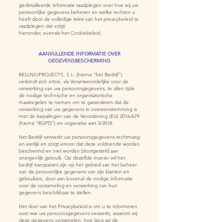
gedetailleerde informatie raadplegen over hoe wij uw
persoonlijke gegevens beheren en welke rechten u
heeft door de volledige tekst van het privacybeleid te
raadplegen dat volgt
hieronder, evenals het Cookiebeleid.
AANVULLENDE INFORMATIE OVER
GEGEVENSBESCHERMING
BELLNIUPROJECTS, S.L. (hierna “het Bedrijf”)
verbindt zich ertoe, als Verantwoordelijke voor de
verwerking van uw persoonsgegevens, te allen tijde
de nodige technische en organisatorische
maatregelen te nemen om te garanderen dat de
verwerking van uw gegevens in overeenstemming is
met de bepalingen van de Verordening (EU) 2016/679
(hierna “RGPD”) en organieke wet 3/2018.
Het Bedrijf verwerkt uw persoonsgegevens rechtmatig
en eerlijk en zorgt ervoor dat deze voldoende worden
beschermd en niet worden blootgesteld aan
oneigenlijk gebruik. Op dezelfde manier wil het
bedrijf transparant zijn op het gebied van het beheer
van de persoonlijke gegevens van zijn klanten en
gebruikers, door aan bovenal de nodige informatie
over de verzameling en verwerking van hun
gegevens beschikbaar te stellen.
Het doel van het Privacybeleid is om u te informeren
over wie uw persoonsgegevens verwerkt, waarom wij
deze gegevens verzamelen, hoe lang wij de