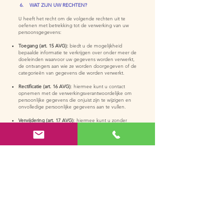
6. WAT ZIJN UW RECHTEN?
U heeft het recht om de volgende rechten uit te
oefenen met betrekking tot de verwerking van uw
persoonsgegevens:
Toegang (art. 15 AVG):
biedt u de mogelijkheid
bepaalde informatie te verkrijgen over onder meer de
doeleinden waarvoor uw gegevens worden verwerkt,
de ontvangers aan wie ze worden doorgegeven of de
categorieën van gegevens die worden verwerkt.
Rectificatie (art. 16 AVG)
: hiermee kunt u contact
opnemen met de verwerkingsverantwoordelijke om
persoonlijke gegevens die onjuist zijn te wijzigen en
onvolledige persoonlijke gegevens aan te vullen.
Verwijdering (art. 17 AVG)
: hiermee kunt u zonder
onnodige vertraging verzoeken om verwijdering van
uw persoonlijke gegevens die door de
verwerkingsverantwoordelijke worden verwerkt.
Beperking van de verwerking (art. 18 RGPD):
hiermee
kunt u van de verwerkingsverantwoordelijke de
beperking van de verwerking van uw gegevens
verkrijgen.
Overdraagbaarheid (art. 20 AVG):
hiermee kunt u uw
persoonsgegevens ontvangen of naar een derde
partij laten sturen, in een gestructureerd, algemeen
gebruikt en machinaal leesbaar formaat.