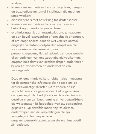
analyse;
leveranciers en medewerkers van logistieke, transport-
en bezorgdiensten, en/of instellingen die met hen
samenwerken;
dienstverleners met betrekking tot klantenservice;
leveranciers en medewerkers van diensten met
betrekking tot marketing en reclame;
overheidsinstanties en organisaties om: te reageren
op een bevel, dagvaarding of gerechtelijk onderzoek,
of om enige andere door de wet vereiste oorzaak;
mogelijke verantwoordelijkheden aanpakken die
voortvloeien uit de verwerking van
persoonsgegevens; illegaal gebruik van onze website
of schendingen van ons websitebeleid voorkomen;
omgaan met claims van derden; dragen onder meer
bij aan het voorkomen en onderzoeken van
fraudegevallen.
Deze externe medewerkers hebben alleen toegang
tot de persoonlijke informatie die nodig is om de
overeenkomstige diensten uit te voeren en zijn
verplicht deze voor geen ander doel te gebruiken
dan gevraagd. Het bedrijf eist van deze derden ook
dezelfde mate van bescherming en vertrouwelijkheid
die wij toepassen bij het beheer van uw persoonlijke
gegevens. Op dezelfde manier zijn ze allemaal
onderworpen aan de verplichtingen die zijn
vastgelegd in hun respectieve
gegevensverwerkingscontracten die met het bedrijf
zijn gesloten.