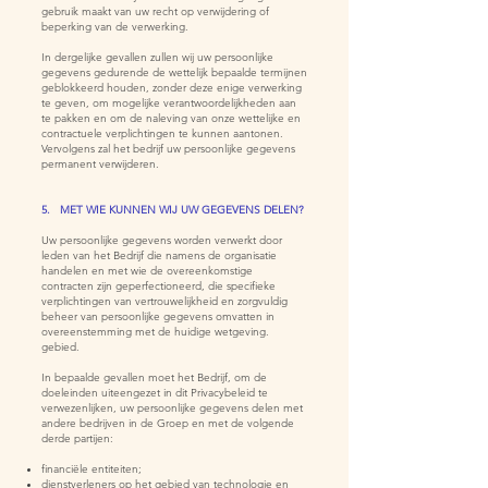
gebruik maakt van uw recht op verwijdering of
beperking van de verwerking.
In dergelijke gevallen zullen wij uw persoonlijke
gegevens gedurende de wettelijk bepaalde termijnen
geblokkeerd houden, zonder deze enige verwerking
te geven, om mogelijke verantwoordelijkheden aan
te pakken en om de naleving van onze wettelijke en
contractuele verplichtingen te kunnen aantonen.
Vervolgens zal het bedrijf uw persoonlijke gegevens
permanent verwijderen.
5. MET WIE KUNNEN WIJ UW GEGEVENS DELEN?
Uw persoonlijke gegevens worden verwerkt door
leden van het Bedrijf die namens de organisatie
handelen en met wie de overeenkomstige
contracten zijn geperfectioneerd, die specifieke
verplichtingen van vertrouwelijkheid en zorgvuldig
beheer van persoonlijke gegevens omvatten in
overeenstemming met de huidige wetgeving.
gebied.
In bepaalde gevallen moet het Bedrijf, om de
doeleinden uiteengezet in dit Privacybeleid te
verwezenlijken, uw persoonlijke gegevens delen met
andere bedrijven in de Groep en met de volgende
derde partijen:
financiële entiteiten;
dienstverleners op het gebied van technologie en