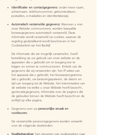
Identificatie- en contactgegevens:
onder meer naam,
achternaam, telefoonnummer, geboortedatum,
postadres, e-mailadres en identiteitsbewijs;
Automatisch verzamelde gegevens:
Wanneer u met
onze Website communiceert, worden bepaalde
browsegegevens automatisch verzameld. Deze
informatie wordt verzameld via cookies, waarvan de
regeling gedetailleerd wordt beschreven in het
Cookiebeleid van het Bedrijf;
De informatie die we mogelijk verzamelen, heeft
betrekking op uw gebruik van onze website en de
apparaten die u gebruikt om er toegang toe te
krijgen en ermee te communiceren. Enkele van de
gegevens die wij verzamelen zijn: het IP-adres van
het apparaat dat u gebruikt, het browserprogramma
dat u gebruikt, uw besturingssysteem, de datum en
tijd van toegang tot de Website, het internetadres van
de website via welke u onze Website heeft bezocht ,
geolocatiegegevens, informatie over de pagina's die
de gebruiker binnen de Website heeft bezocht en de
surftijd op elke pagina;
Gegevens over uw
persoonlijke smaak en
voorkeuren.
De verzamelde persoonsgegevens worden verwerkt
voor de volgende doeleinden:
Kwaliteitsanalyse:
het uitvoeren van onderzoeken naar