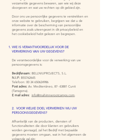
verzamelde gegevens bewaren, aan wie wij deze
doorgeven en wat uw rechten op dit gebied zijn.
Door ons uw persoonlijke gegevens te verstrekken en
onze website te gebruiken, begrijpen we dat u de
informatie over de bescherming van persoonlijke
gegevens zoals uiteengezet in dit privacybeleid en
het cookiebeleid hebt gelezen en begrepen.
WIE IS VERANTWOORDELIJK VOOR DE
VERWERKING VAN UW GEGEVENS?
De verantwoordelijke voor de verwerking van uw
persoonsgegevens is:
Bedrijfsnaam:
BELLNIUPROJECTS, S.L.
N.I.F:
B55762645
Telefoon:
00 34 650624986
Post adres:
Av. Mediterráneo,
87- 43881
Cunit
(Tarragona).
E mail adres:
info@mahimnerootcamps.com
.
2. VOOR WELKE DOEL VERWERKEN WIJ UW
PERSOONSGEGEVENS?
Afhankelijk van de producten, diensten of
functionaliteiten die door klanten en gebruikers
worden gevraagd, zal het Bedrijf met bepaalde
gegevens moeten omgaan, wat in het algemeen de
volgende zal zijn: