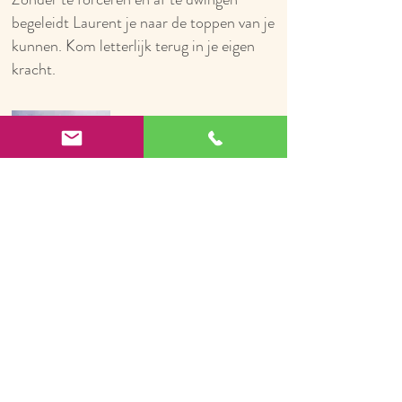
begeleidt Laurent je naar de toppen van je
kunnen. Kom letterlijk terug in je eigen
kracht.
VOEL DE ROTS!
Francesc Claramunt
Francesc beschouwt zichzelf als een deel
van de natuur, wat hij vol wil (be)leven.
Hij is zoveel mogelijk in de natuur, het
liefst klimmend. Hij voelt de rots. Soms
koud, soms warm. Soms vriendelijk,
soms onhandelbaar. Soms mooi, soms
ruw. Hij is volledig in harmonie met de