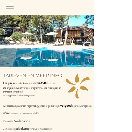
TARIEVEN EN MEER INFO
De prijs
1495€
voor de Rootcamps is
incl. btw.
De prijs is
inclusief verblijf, programma, alle maaltijden
en
transport ter plekk
e.
Je vliegticket is
niet
inbegrepen.
vergoed
De Rootcamps worden regelmatig geheel of gedeeltelijk
door de werkgevers.
Max
8.
imale aantal deelnemers is
Nederlands
De taal is
.
privékamer
Je hebt een
inclusief handdoeken.