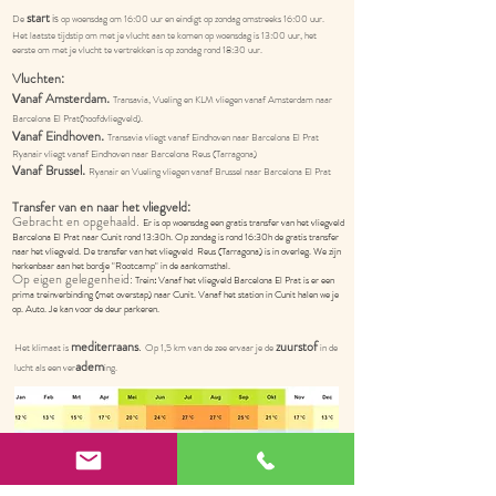
start
is
De
op woensdag om 16:00 uur en eindigt op zondag omstreeks 16:00 uur.
Het laatste tijdstip om met je vlucht aan te komen op woensdag is 13:00 uur, het
eerste om met je vlucht te vertrekken is op zondag rond 18:3
0 uur.
Vluchten
:
anaf Amsterdam
V
.
Tran
savia
, Vueling
en KLM vliegen vanaf Amsterdam naar
Barcelona El Prat(hoofdvliegveld).
anaf Eindhoven
V
.
Transavia vliegt vanaf Eindhoven naar Barcelona El Prat
Ryanair vliegt
vanaf Eindhoven naar Barcelona Reus (Tarragona)
anaf Brussel
V
.
Ryanair en Vueling vliegen vanaf Brussel naar Barcelona El Prat
Transfer van en naar
het vliegveld
:
Gebracht en opgehaald.
Er is op woensdag een gratis transfer van het vliegveld
Barcelona El Prat naar Cunit rond 13:30h. Op zondag is rond 16:30h de gratis transfer
naar het vliegveld. De transfer van het vliegveld Reus (Tarragona) is in overleg.
We zijn
herkenbaar aan het bordje "Rootcamp" in de aankomsthal.
Op eigen gelegen
heid:
Trein
:
Vanaf het vliegveld Barcelona El Prat is er een
prima treinverbinding (met overstap) naar Cunit. Vanaf het station in Cunit halen we je
op. A
uto. Je kan voor de deur parkeren.
mediterraans
zuurstof
.
H
et
klimaat is
O
p 1,5 km van de zee ervaar je de
in de
adem
lucht als een ver
ing.
bron:
https://www.bestereistijd.nl/spanje/
De vegetarische maaltijden worden met liefde bereid. Dieet wensen?
Laat het ons gerust weten​.